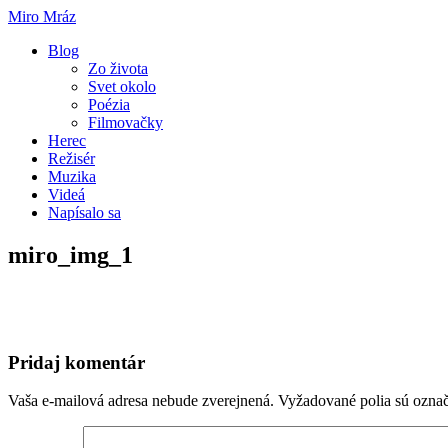
Miro Mráz
Blog
Zo života
Svet okolo
Poézia
Filmovačky
Herec
Režisér
Muzika
Videá
Napísalo sa
miro_img_1
Pridaj komentár
Vaša e-mailová adresa nebude zverejnená.
Vyžadované polia sú ozna