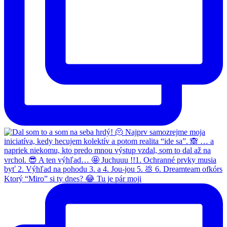
Ktorý “Miro” si ty dnes? 😂 Tu je pár moji