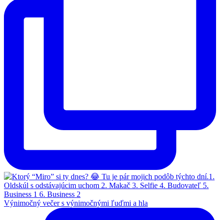
Výnimočný večer s výnimočnými ľuďmi a hla