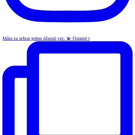
Mám za sebou jednu úžasnú vec. 💫 Ostatné t