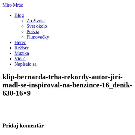
Miro Mráz
Blog
Zo života
Svet okolo
Poézia
Filmovačky
Herec
Režisér
Muzika
Videá
Napísalo sa
klip-bernarda-trha-rekordy-autor-jiri-
madl-se-inspiroval-na-benzince-16_denik-
630-16×9
Pridaj komentár