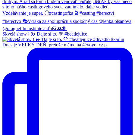
Skvelá show ! 💫 Dajte si to. 💚 #beatlejuice
Dnes je VEĽKÝ DEŇ, pretože máme na @voyo_cz p