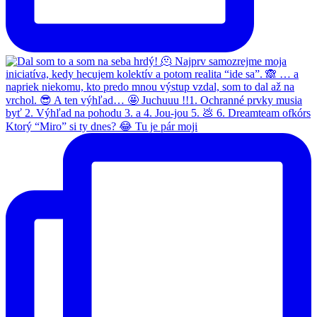
Ktorý “Miro” si ty dnes? 😂 Tu je pár moji