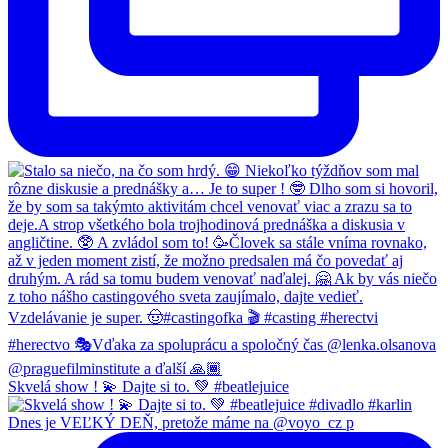
Skvelá show ! 💫 Dajte si to. 💚 #beatlejuice
Dnes je VEĽKÝ DEŇ, pretože máme na @voyo_cz p