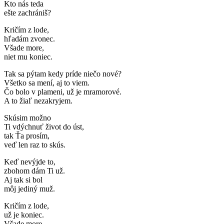
Kto nás teda
ešte zachrániš?
Kričím z lode,
hľadám zvonec.
Všade more,
niet mu koniec.
Tak sa pýtam kedy príde niečo nové?
Všetko sa mení, aj to viem.
Čo bolo v plameni, už je mramorové.
A to žiaľ nezakryjem.
Skúsim možno
Ti vdýchnuť život do úst,
tak Ťa prosím,
veď len raz to skús.
Keď nevýjde to,
zbohom dám Ti už.
Aj tak si bol
môj jediný muž.
Kričím z lode,
už je koniec.
Všade more,