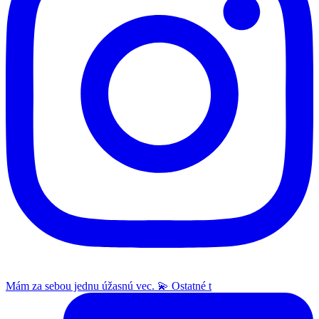
Mám za sebou jednu úžasnú vec. 💫 Ostatné t