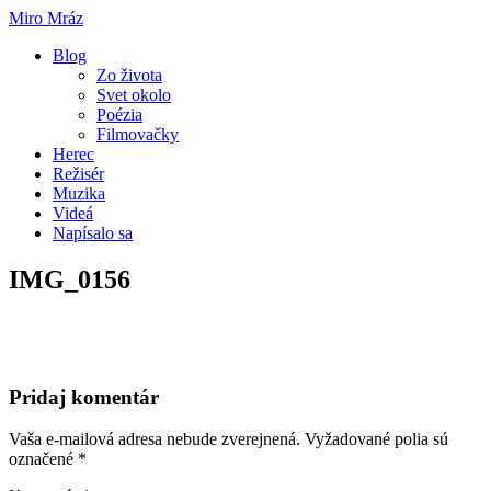
Miro Mráz
Blog
Zo života
Svet okolo
Poézia
Filmovačky
Herec
Režisér
Muzika
Videá
Napísalo sa
IMG_0156
Pridaj komentár
Vaša e-mailová adresa nebude zverejnená.
Vyžadované polia sú
označené
*