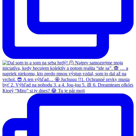
Ktorý “Miro” si ty dnes? 😂 Tu je pár moji