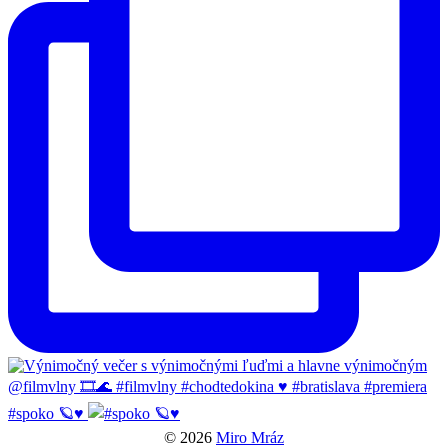
#spoko 🪐♥️
© 2026
Miro Mráz