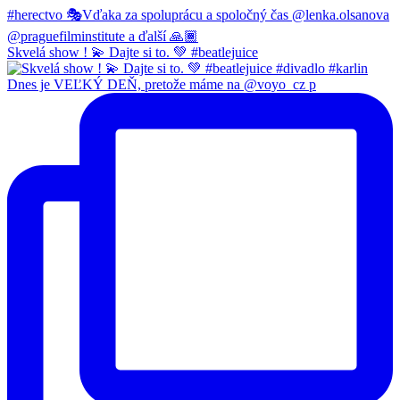
Skvelá show ! 💫 Dajte si to. 💚 #beatlejuice
Dnes je VEĽKÝ DEŇ, pretože máme na @voyo_cz p