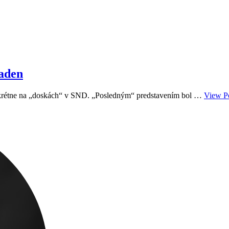
iaden
onkrétne na „doskách“ v SND. „Posledným“ predstavením bol …
View P