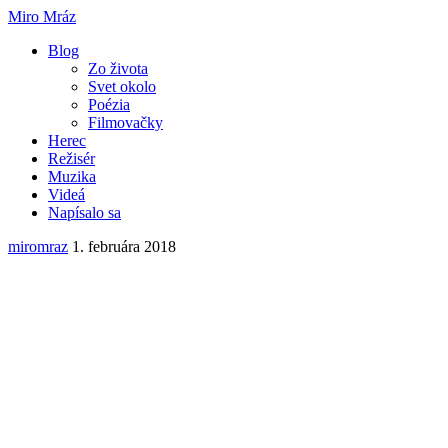
Miro Mráz
Blog
Zo života
Svet okolo
Poézia
Filmovačky
Herec
Režisér
Muzika
Videá
Napísalo sa
miromraz
1. februára 2018