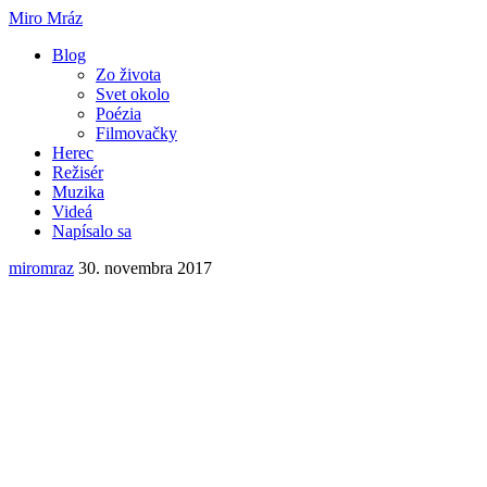
Miro Mráz
Blog
Zo života
Svet okolo
Poézia
Filmovačky
Herec
Režisér
Muzika
Videá
Napísalo sa
miromraz
30. novembra 2017