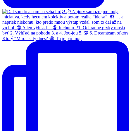
Ktorý “Miro” si ty dnes? 😂 Tu je pár moji