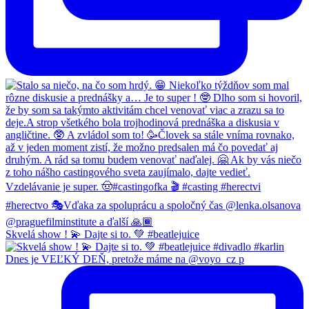
Skvelá show ! 💫 Dajte si to. 💚 #beatlejuice
Dnes je VEĽKÝ DEŇ, pretože máme na @voyo_cz p