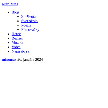
Miro Mráz
Blog
Zo života
Svet okolo
Poézia
Filmovačky
Herec
Režisér
Muzika
Videá
Napísalo sa
miromraz
26. januára 2024