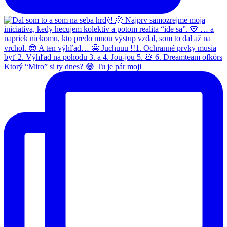
Ktorý “Miro” si ty dnes? 😂 Tu je pár moji