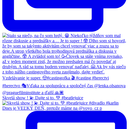
Skvelá show ! 💫 Dajte si to. 💚 #beatlejuice
Dnes je VEĽKÝ DEŇ, pretože máme na @voyo_cz p