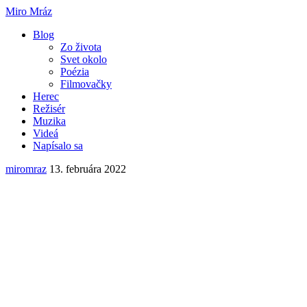
Miro Mráz
Blog
Zo života
Svet okolo
Poézia
Filmovačky
Herec
Režisér
Muzika
Videá
Napísalo sa
miromraz
13. februára 2022