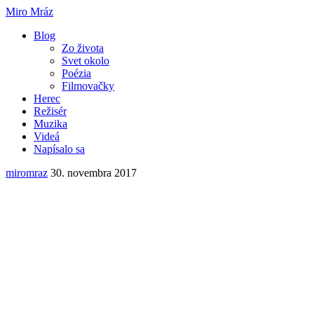
Miro Mráz
Blog
Zo života
Svet okolo
Poézia
Filmovačky
Herec
Režisér
Muzika
Videá
Napísalo sa
miromraz
30. novembra 2017