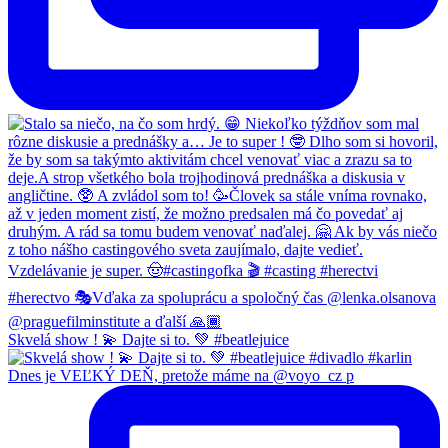
Skvelá show ! 💫 Dajte si to. 💚 #beatlejuice
Dnes je VEĽKÝ DEŇ, pretože máme na @voyo_cz p