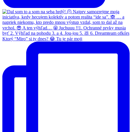
Ktorý “Miro” si ty dnes? 😂 Tu je pár moji