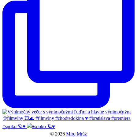
#spoko 🪐♥️
© 2026
Miro Mráz