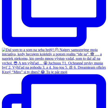
Ktorý “Miro” si ty dnes? 😂 Tu je pár moji