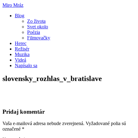
Miro Mráz
Blog
Zo života
Svet okolo
Poézia
Filmovačky
Herec
Režisér
Muzika
Videá
Napísalo sa
slovensky_rozhlas_v_bratislave
Pridaj komentár
Vaša e-mailová adresa nebude zverejnená.
Vyžadované polia sú
označené
*