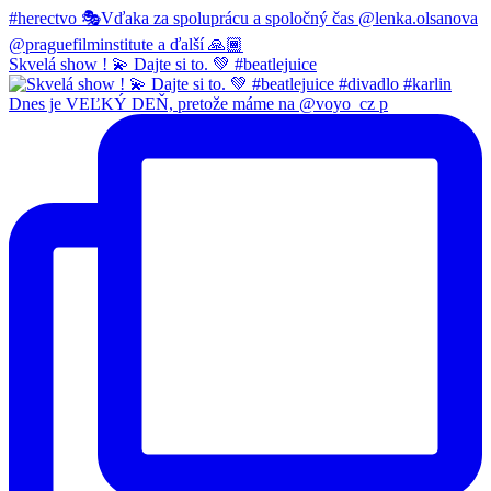
Skvelá show ! 💫 Dajte si to. 💚 #beatlejuice
Dnes je VEĽKÝ DEŇ, pretože máme na @voyo_cz p