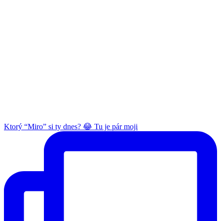
Ktorý “Miro” si ty dnes? 😂 Tu je pár moji