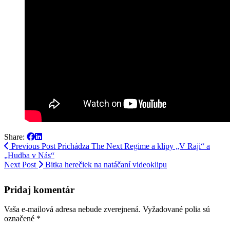
Share:
Previous Post
Prichádza The Next Regime a klipy „V Raji“ a
„Hudba v Nás“
Next Post
Bitka herečiek na natáčaní videoklipu
Pridaj komentár
Vaša e-mailová adresa nebude zverejnená.
Vyžadované polia sú
označené
*