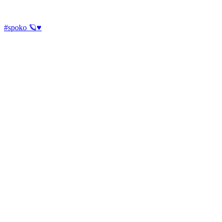
#spoko 🪐♥️