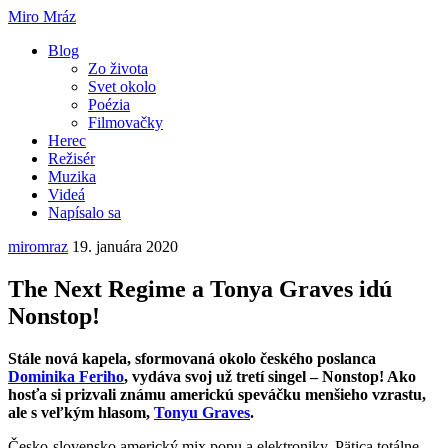
Miro Mráz
Blog
Zo života
Svet okolo
Poézia
Filmovačky
Herec
Režisér
Muzika
Videá
Napísalo sa
miromraz
19. januára 2020
The Next Regime a Tonya Graves idú
Nonstop!
Stále nová kapela, sformovaná okolo českého poslanca
Dominika Feriho
, vydáva svoj už tretí singel – Nonstop! Ako
hosťa si prizvali známu americkú speváčku menšieho vzrastu,
ale s veľkým hlasom,
Tonyu Graves
.
Česko-slovensko americký mix popu a elektroniky. Pätica totálne