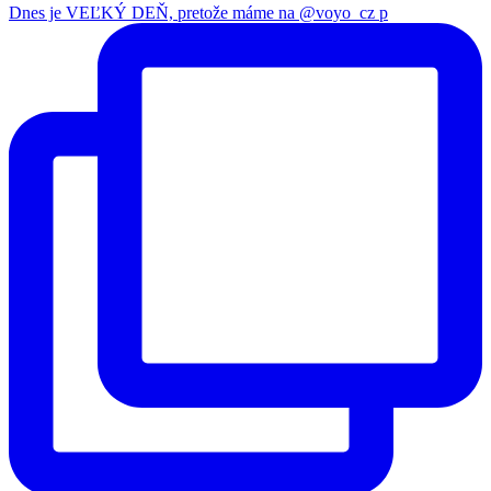
Dnes je VEĽKÝ DEŇ, pretože máme na @voyo_cz p