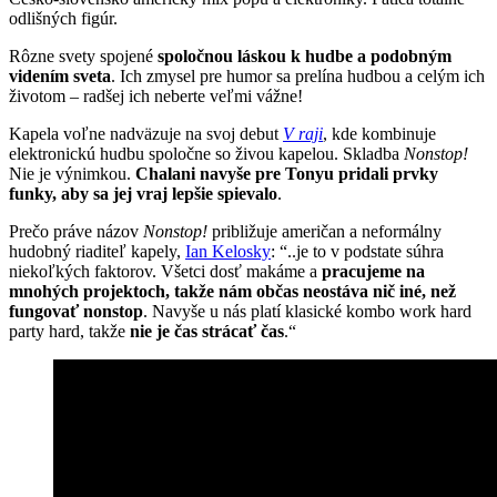
odlišných figúr.
Rôzne svety spojené
spoločnou láskou k hudbe a podobným
videním sveta
. Ich zmysel pre humor sa prelína hudbou a celým ich
životom – radšej ich neberte veľmi vážne!
Kapela voľne nadväzuje na svoj debut
V raji
, kde kombinuje
elektronickú hudbu spoločne so živou kapelou. Skladba
Nonstop!
Nie je výnimkou.
Chalani navyše pre Tonyu pridali prvky
funky, aby sa jej vraj lepšie spievalo
.
Prečo práve názov
Nonstop!
približuje američan a neformálny
hudobný riaditeľ kapely,
Ian Kelosky
: “..je to v podstate súhra
niekoľkých faktorov. Všetci dosť makáme a
pracujeme na
mnohých projektoch, takže nám občas neostáva nič iné, než
fungovať nonstop
. Navyše u nás platí klasické kombo work hard
party hard, takže
nie je čas strácať čas
.“