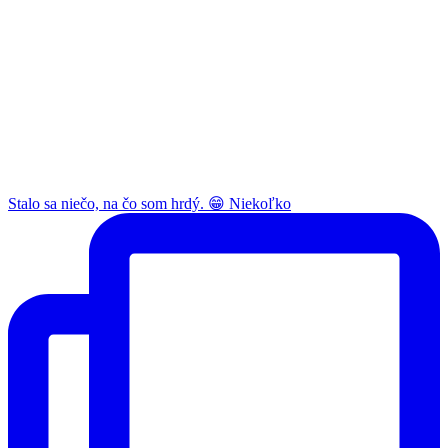
Stalo sa niečo, na čo som hrdý. 😁 Niekoľko