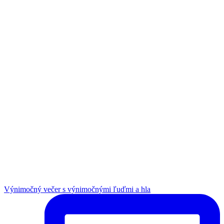
Výnimočný večer s výnimočnými ľuďmi a hla