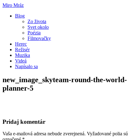
Miro Mráz
Blog
Zo života
Svet okolo
Poézia
Filmovačky
Herec
Režisér
Muzika
Videá
Napísalo sa
new_image_skyteam-round-the-world-
planner-5
Pridaj komentár
Vaša e-mailová adresa nebude zverejnená.
Vyžadované polia sú
označené
*