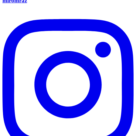
miromraz