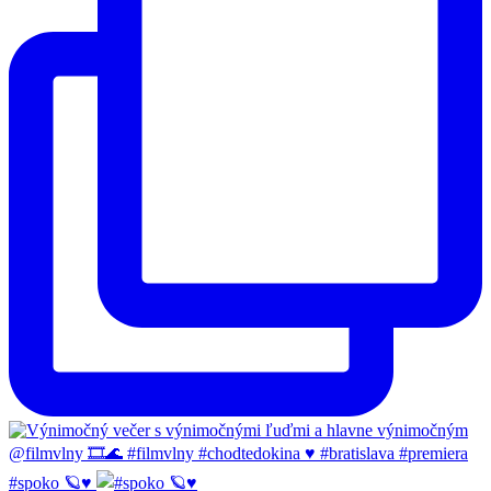
#spoko 🪐♥️