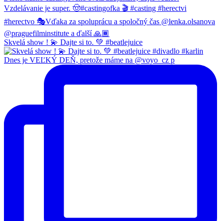
Skvelá show ! 💫 Dajte si to. 💚 #beatlejuice
Dnes je VEĽKÝ DEŇ, pretože máme na @voyo_cz p