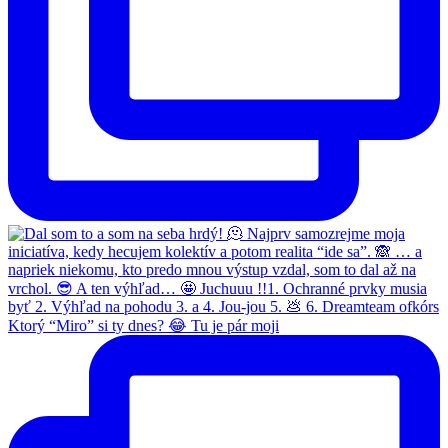
Ktorý “Miro” si ty dnes? 😂 Tu je pár moji