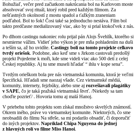
Bohužiaľ, večer pred začiatkom nakrúcania bol na Karlovom moste
absolvovať svoj rituál, ktorý robil pred každým filmom. Za
nešťastných okolností z mostu spadol a ťažkým zraneniam
podľahol. Bol to šok! Čosi také sa jednoducho nestáva. Film bol
takto predčasne medializovaný viac, ako by si prial ktokoľvek z nás.
Po dlhom castingu nakoniec rolu prijal pán Alojs Švehlík, ktorého si
nesmierne vážim. Vidieť jeho výkon je pre mňa pohladením na duši
a teším sa, až ho uvidíte.
Castingy boli na tomto projekte celkovo
tvrdý oriešok
. Podobne, ako keď sme s Jirkom castovali predošlý
projekt Pojedeme k moři, kde sme videli viac ako 500 detí z celej
Českej republiky. Aj tu sme museli hľadať “ ihlu v kope sena”.
Tvrdým orieškom bola pre nás vietnamská komunita, ktorá je veľmi
špecifická. Hľadali sme naozaj všade. Cez vietnamské médiá,
komunity, internety, fejzbúky, alebo sme aj
rozvešiavali plagátiky
v SAPE
, čo je taká pražská vietnamská štvrť. /Niekedy sa tam
choďte pozrieť/ . Hovoria tomu aj malá Hanoj.
V priebehu tohto projektu som získal množstvo skvelých známostí.
Okrem iného, práve vo vietnamskej komunite. Niektorých, čo sme
neobsadili do filmu Na střeše, sa mi podarilo obsadiť, či doporučiť
do iných projektov.
Napríklad Chipa Nguyena do jednej
z hlavných rolí vo filme Miss Hanoi
.