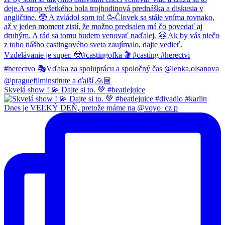
Skvelá show ! 💫 Dajte si to. 💚 #beatlejuice
Dnes je VEĽKÝ DEŇ, pretože máme na @voyo_cz p