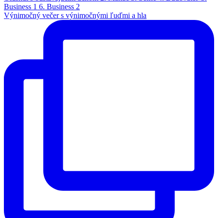
Výnimočný večer s výnimočnými ľuďmi a hla