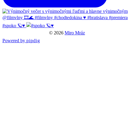
#spoko 🪐♥️
© 2026
Miro Mráz
Powered by
pipdig