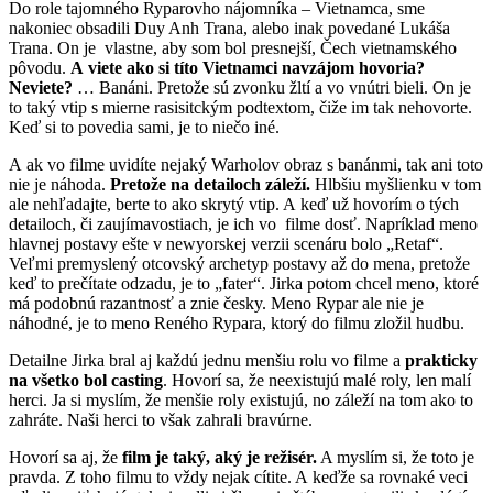
Do role tajomného Ryparovho nájomníka – Vietnamca, sme
nakoniec obsadili Duy Anh Trana, alebo inak povedané Lukáša
Trana. On je vlastne, aby som bol presnejší, Čech vietnamského
pôvodu.
A viete ako si títo Vietnamci navzájom hovoria?
Neviete?
… Banáni. Pretože sú zvonku žltí a vo vnútri bieli. On je
to taký vtip s mierne rasisitckým podtextom, čiže im tak nehovorte.
Keď si to povedia sami, je to niečo iné.
A ak vo filme uvidíte nejaký Warholov obraz s banánmi, tak ani toto
nie je náhoda.
Pretože na detailoch záleží.
Hlbšiu myšlienku v tom
ale nehľadajte, berte to ako skrytý vtip. A keď už hovorím o tých
detailoch, či zaujímavostiach, je ich vo filme dosť. Napríklad meno
hlavnej postavy ešte v newyorskej verzii scenáru bolo „Retaf“.
Veľmi premyslený otcovský archetyp postavy až do mena, pretože
keď to prečítate odzadu, je to „fater“. Jirka potom chcel meno, ktoré
má podobnú razantnosť a znie česky. Meno Rypar ale nie je
náhodné, je to meno Reného Rypara, ktorý do filmu zložil hudbu.
Detailne Jirka bral aj každú jednu menšiu rolu vo filme a
prakticky
na všetko bol casting
. Hovorí sa, že neexistujú malé roly, len malí
herci. Ja si myslím, že menšie roly existujú, no záleží na tom ako to
zahráte. Naši herci to však zahrali bravúrne.
Hovorí sa aj, že
film je taký, aký je režisér.
A myslím si, že toto je
pravda. Z toho filmu to vždy nejak cítite. A keďže sa rovnaké veci