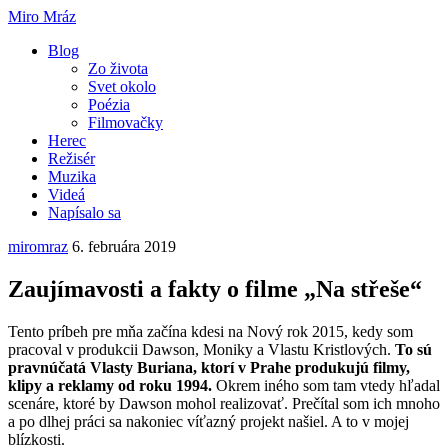
Miro Mráz
Blog
Zo života
Svet okolo
Poézia
Filmovačky
Herec
Režisér
Muzika
Videá
Napísalo sa
miromraz
6. februára 2019
Zaujímavosti a fakty o filme „Na střeše“
Tento príbeh pre mňa začína kdesi na Nový rok 2015, kedy som
pracoval v produkcii Dawson, Moniky a Vlastu Kristlových.
To sú
pravnúčatá Vlasty Buriana, ktorí v Prahe produkujú filmy,
klipy a reklamy od roku 1994.
Okrem iného som tam vtedy hľadal
scenáre, ktoré by Dawson mohol realizovať. Prečítal som ich mnoho
a po dlhej práci sa nakoniec víťazný projekt našiel. A to v mojej
blízkosti.