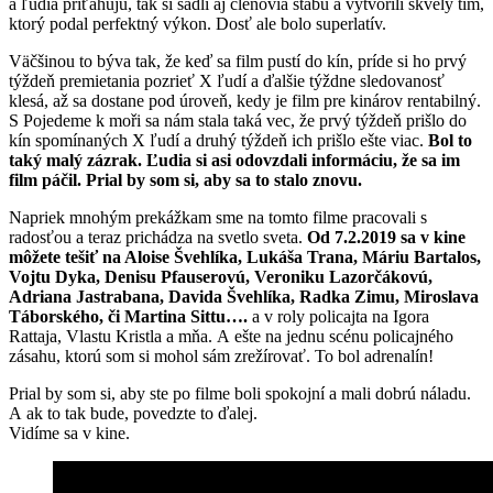
a ľudia priťahujú, tak si sadli aj členovia štábu a vytvorili skvelý tím,
ktorý podal perfektný výkon. Dosť ale bolo superlatív.
Väčšinou to býva tak, že keď sa film pustí do kín, príde si ho prvý
týždeň premietania pozrieť X ľudí a ďalšie týždne sledovanosť
klesá, až sa dostane pod úroveň, kedy je film pre kinárov rentabilný.
S Pojedeme k moři sa nám stala taká vec, že prvý týždeň prišlo do
kín spomínaných X ľudí a druhý týždeň ich prišlo ešte viac.
Bol to
taký malý zázrak. Ľudia si asi odovzdali informáciu, že sa im
film páčil. Prial by som si, aby sa to stalo znovu.
Napriek mnohým prekážkam sme na tomto filme pracovali s
radosťou a teraz prichádza na svetlo sveta.
Od 7.2.2019 sa v kine
môžete tešiť na Aloise Švehlíka, Lukáša Trana, Máriu Bartalos,
Vojtu Dyka, Denisu Pfauserovú, Veroniku Lazorčákovú,
Adriana Jastrabana, Davida Švehlíka, Radka Zimu, Miroslava
Táborského, či Martina Sittu….
a v roly policajta na Igora
Rattaja, Vlastu Kristla a mňa. A ešte na jednu scénu policajného
zásahu, ktorú som si mohol sám zrežírovať. To bol adrenalín!
Prial by som si, aby ste po filme boli spokojní a mali dobrú náladu.
A ak to tak bude, povedzte to ďalej.
Vidíme sa v kine.