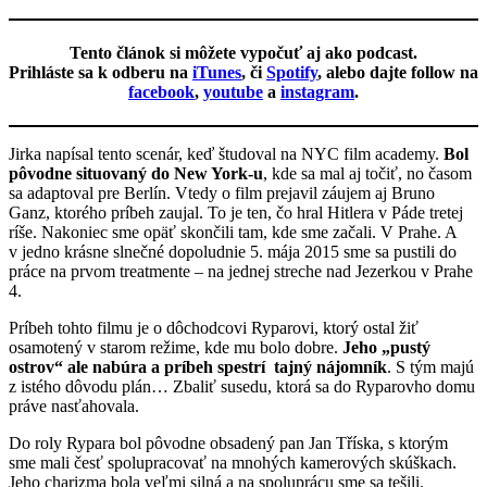
Tento článok si môžete vypočuť aj ako
podcast
.
Prihláste sa k odberu na
iTunes
, či
Spotify
, alebo dajte follow na
facebook
,
youtube
a
instagram
.
Jirka napísal tento scenár, keď študoval na NYC film academy.
Bol
pôvodne situovaný do New York-u
, kde sa mal aj točiť, no časom
sa adaptoval pre Berlín. Vtedy o film prejavil záujem aj Bruno
Ganz, ktorého príbeh zaujal. To je ten, čo hral Hitlera v Páde tretej
ríše. Nakoniec sme opäť skončili tam, kde sme začali. V Prahe. A
v jedno krásne slnečné dopoludnie 5. mája 2015 sme sa pustili do
práce na prvom treatmente – na jednej streche nad Jezerkou v Prahe
4.
Príbeh tohto filmu je o dôchodcovi Ryparovi, ktorý ostal žiť
osamotený v starom režime, kde mu bolo dobre.
Jeho „pustý
ostrov“ ale nabúra a príbeh spestrí tajný nájomník
. S tým majú
z istého dôvodu plán… Zbaliť susedu, ktorá sa do Ryparovho domu
práve nasťahovala.
Do roly Rypara bol pôvodne obsadený pan Jan Tříska, s ktorým
sme mali česť spolupracovať na mnohých kamerových skúškach.
Jeho charizma bola veľmi silná a na spoluprácu sme sa tešili.