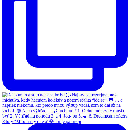
Ktorý “Miro” si ty dnes? 😂 Tu je pár moji