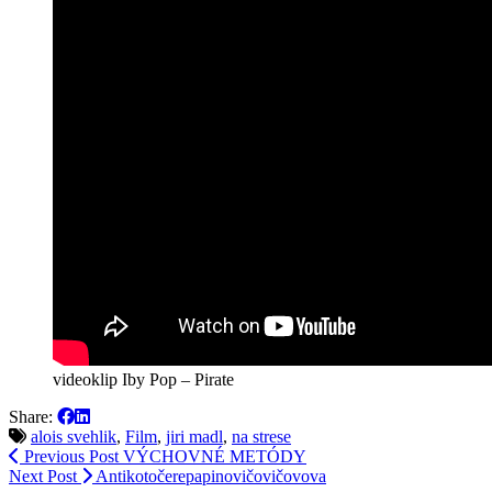
videoklip Iby Pop – Pirate
Share:
alois svehlik
,
Film
,
jiri madl
,
na strese
Previous Post
VÝCHOVNÉ METÓDY
Next Post
Antikotočerepapinovičovičovova