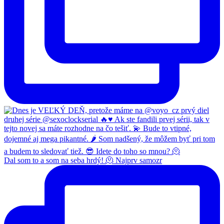
Dal som to a som na seba hrdý! 🫠 Najprv samozr