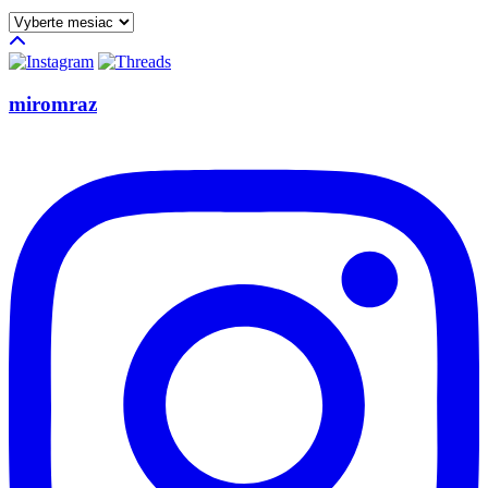
Archív
miromraz