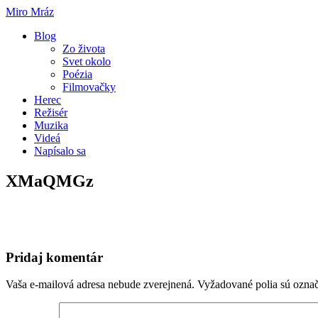
Miro Mráz
Blog
Zo života
Svet okolo
Poézia
Filmovačky
Herec
Režisér
Muzika
Videá
Napísalo sa
XMaQMGz
Pridaj komentár
Vaša e-mailová adresa nebude zverejnená.
Vyžadované polia sú ozna